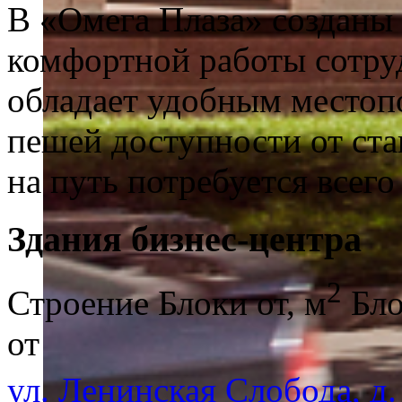
В «Омега Плаза» созданы
комфортной работы сотруд
обладает удобным местоп
пешей доступности от ста
на путь потребуется всего
Здания бизнес-центра
2
Строение
Блоки от, м
Бло
от
ул. Ленинская Слобода, д.