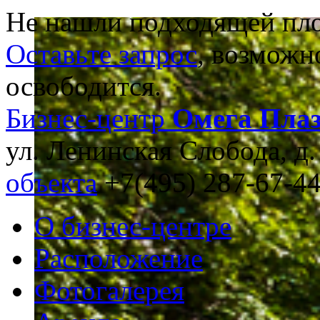
Не нашли подходящей пл
Оставьте запрос
, возможн
освободится.
Бизнес-центр
Омега Пла
ул. Ленинская Слобода, д.
объекта
+7(495) 287-67-4
О бизнес-центре
Расположение
Фотогалерея