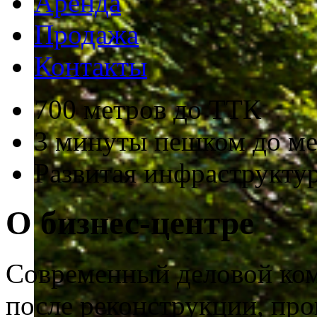
Аренда
Продажа
Контакты
700 метров до ТТК
3 минуты пешком до м
Развитая инфраструкту
О бизнес-центре
Современный деловой ком
после реконструкции, про