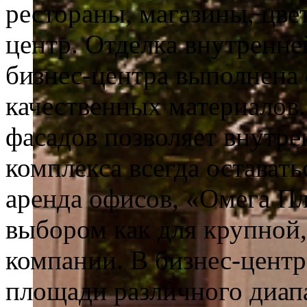
рестораны, магазины, цве
центр. Отделка внутренне
бизнес-центра выполнена
качественных материалов
фасадов позволяет внутре
комплекса всегда оставать
аренда офисов, «Омега П
выбором как для крупной,
компании. В бизнес-центр
площади различного диапаз