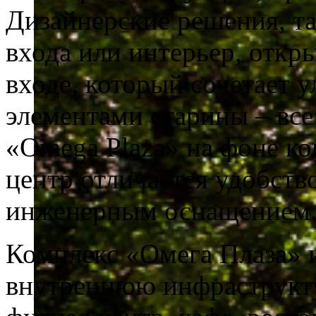
Дизайнерские решения, та
входа или интерьер, отк
входе, который сочетает 
элементами старины – все
«Omega Plaza» на фоне ко
центр отличается удобст
инженерным оснащением
Комплекс «Омега Плаза» 
внутреннюю инфраструктур