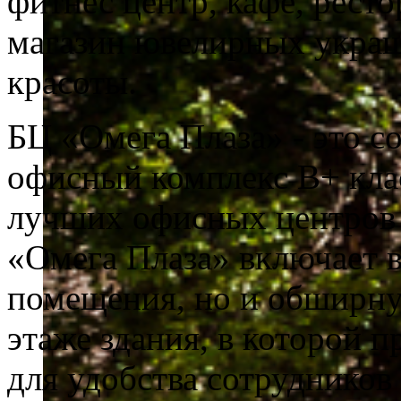
фитнес центр, кафе, ресто
магазин ювелирных украше
красоты.
БЦ «Омега Плаза» - это 
офисный комплекс B+ кла
лучших офисных центров в
«Омега Плаза» включает в
помещения, но и обширну
этаже здания, в которой п
для удобства сотрудников