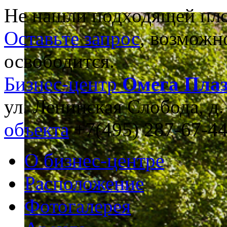
Не нашли подходящей пл
Оставьте запрос
, возможн
освободится.
Бизнес-центр
Омега Пла
ул. Ленинская Слобода, д.
объекта
+7(495) 287-67-4
О бизнес-центре
Расположение
Фотогалерея