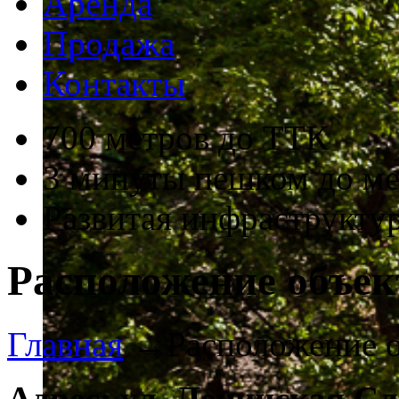
Аренда
Продажа
Контакты
700 метров до ТТК
3 минуты пешком до м
Развитая инфраструкту
Расположение объек
Главная
→
Расположение 
Адрес: ул. Ленинская Сло