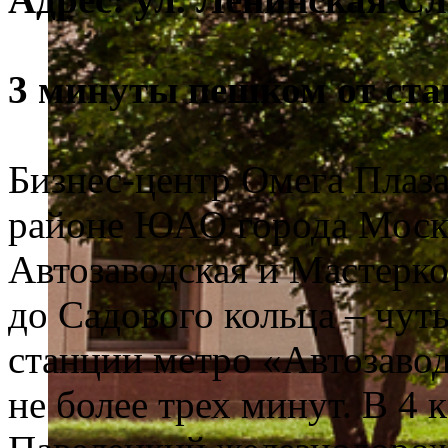
3 минуты пешком от ста
Бизнес-центр Омега Плаз
районе ЮАО города Москв
Автозаводская и Мастерко
до Садового кольца – чут
станции метро «Автозаво
не более трех минут. В 4 