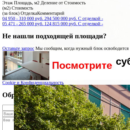
Этаж
Площадь, м2
Деление от
Стоимость
(м2)
Стоимость
(за блок)
Отделка
Комментарий
04
950
-
310 000 руб.
294 500 000 руб.
С отделкой
-
05
471
-
265 000 руб.
124 815 000 руб.
С отделкой
-
Не нашли подходящей площади?
Оставьте запрос
Мы сообщим, когда нужный блок освободится
су
Посмотрите
Cookie и Конфиденциальность
Обратный звонок